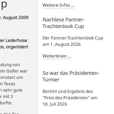
up
Weitere Infos …
9. August 2009
Nachlese Partner-
Trachtenlook Cup
Der Partner-Trachtenlook Cup
 der Lederhose
am 1. August 2026
bs, organisiert
Weiterlesen …
ladung von
ein Golfer war
So war das Präsidenten-
onenstart um
Turnier
im Texas
h sehr gute
Bericht und Ergebnis des
r mit 3
"Preis des Präsidenten" am
durfte.
18. Juli 2026