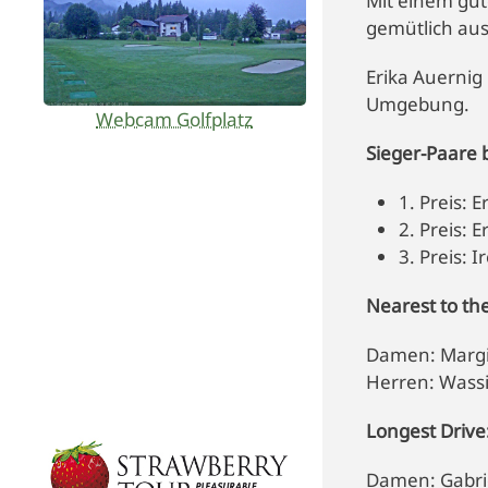
Mit einem gut
gemütlich aus
Erika Auernig
Umgebung.
Webcam Golfplatz
Sieger-Paare 
1. Preis: E
2. Preis: E
3. Preis: 
Nearest to the
Damen: Margit
Herren: Wassi
Longest Drive
Damen: Gabri