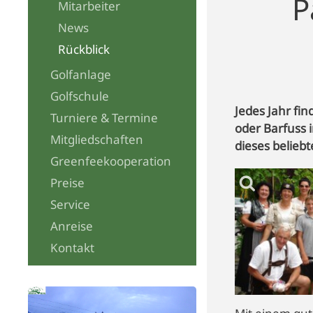
P
Mitarbeiter
News
Rückblick
Golfanlage
Golfschule
Jedes Jahr fi
Turniere & Termine
oder Barfuss i
Mitgliedschaften
dieses beliebt
Greenfeekooperation
Preise
Service
Anreise
Kontakt