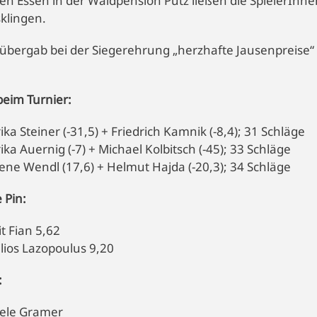
en Essen in der Waldpension Putz ließen die SpielerInn
klingen.
 übergab bei der Siegerehrung „herzhafte Jausenpreise“
beim Turnier:
rika Steiner (-31,5) + Friedrich Kamnik (-8,4); 31 Schläge
rika Auernig (-7) + Michael Kolbitsch (-45); 33 Schläge
Irene Wendl (17,6) + Helmut Hajda (-20,3); 34 Schläge
 Pin:
 Fian 5,62
lios Lazopoulus 9,20
:
ele Gramer