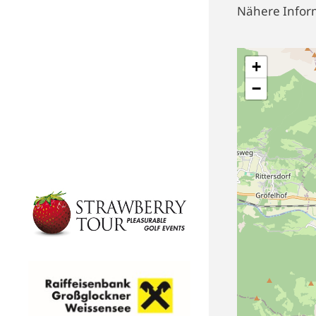
Nähere Infor
+
−