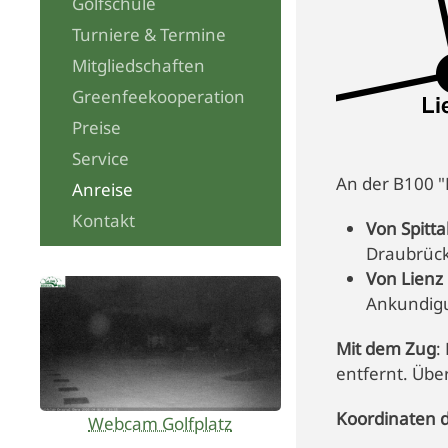
Golfschule
Turniere & Termine
Mitgliedschaften
Greenfeekooperation
Preise
Service
An der B100 "
Anreise
Kontakt
Von Spitt
Draubrück
Von Lien
Ankundigu
Mit dem Zug
:
entfernt. Übe
Koordinaten d
Webcam Golfplatz