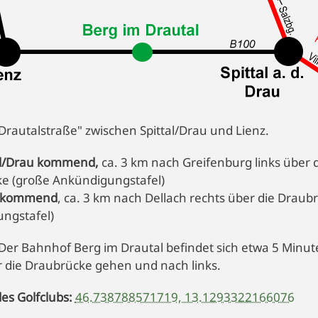
Drautalstraße" zwischen Spittal/Drau und Lienz.
al/Drau kommend,
ca. 3 km nach Greifenburg links über 
e (große Ankündigungstafel)
z kommend
, ca. 3 km nach Dellach rechts über die Draub
ngstafel)
 Der Bahnhof Berg im Drautal befindet sich etwa 5 Min
r die Draubrücke gehen und nach links.
es Golfclubs:
46.738788571719, 13.1293322166076