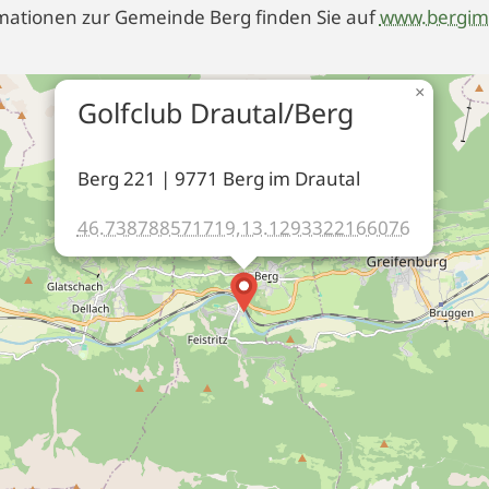
mationen zur Gemeinde Berg finden Sie auf
www.bergimd
×
Golfclub Drautal/Berg
Berg 221 | 9771 Berg im Drautal
46.738788571719,13.1293322166076