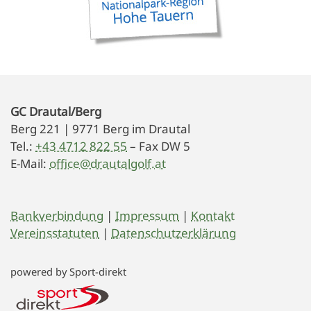
GC Drautal/Berg
Berg 221 | 9771 Berg im Drautal
Tel.:
+43 4712 822 55
– Fax DW 5
E-Mail:
office@drautalgolf.at
Bankverbindung
|
Impressum
|
Kontakt
Vereinsstatuten
|
Datenschutzerklärung
powered by Sport-direkt