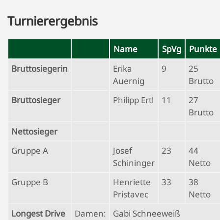
Turnierergebnis
Name
SpVg
Punkte
Bruttosiegerin
Erika
9
25
Auernig
Brutto
Bruttosieger
Philipp Ertl
11
27
Brutto
Nettosieger
Gruppe A
Josef
23
44
Schininger
Netto
Gruppe B
Henriette
33
38
Pristavec
Netto
Longest Drive
Damen:
Gabi Schneeweiß