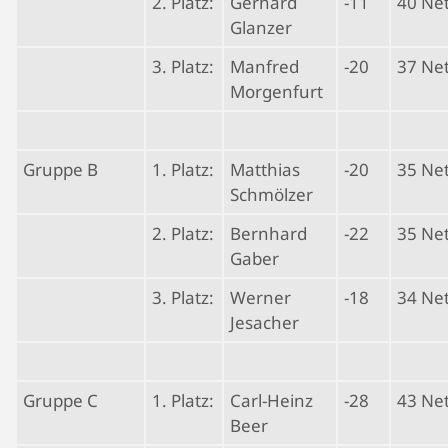
2. Platz:
Gerhard
-11
40 Ne
Glanzer
3. Platz:
Manfred
-20
37 Ne
Morgenfurt
Gruppe B
1. Platz:
Matthias
-20
35 Ne
Schmölzer
2. Platz:
Bernhard
-22
35 Ne
Gaber
3. Platz:
Werner
-18
34 Ne
Jesacher
Gruppe C
1. Platz:
Carl-Heinz
-28
43 Ne
Beer