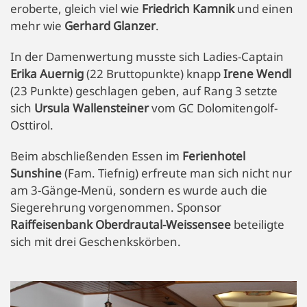
eroberte, gleich viel wie
Friedrich Kamnik
und einen
mehr wie
Gerhard Glanzer
.
In der Damenwertung musste sich Ladies-Captain
Erika Auernig
(22 Bruttopunkte) knapp
Irene Wendl
(23 Punkte) geschlagen geben, auf Rang 3 setzte
sich
Ursula Wallensteiner
vom GC Dolomitengolf-
Osttirol.
Beim abschließenden Essen im
Ferienhotel
Sunshine
(Fam. Tiefnig) erfreute man sich nicht nur
am 3-Gänge-Menü, sondern es wurde auch die
Siegerehrung vorgenommen. Sponsor
Raiffeisenbank Oberdrautal-Weissensee
beteiligte
sich mit drei Geschenkskörben.