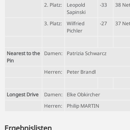
2. Platz:
Leopold
-33
38 Ne
Sapinski
3. Platz:
Wilfried
-27
37 Ne
Pichler
Nearest to the
Damen:
Patrizia Schwarcz
Pin
Herren:
Peter Brandl
Longest Drive
Damen:
Elke Obkircher
Herren:
Philip MARTIN
Ergebnislisten