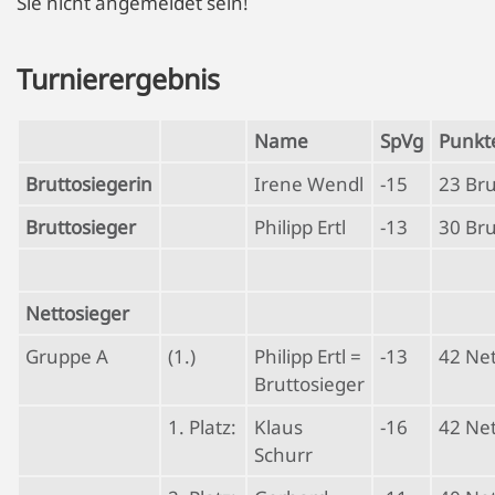
Sie nicht angemeldet sein!
Turnierergebnis
Name
SpVg
Punkt
Bruttosiegerin
Irene Wendl
-15
23 Bru
Bruttosieger
Philipp Ertl
-13
30 Bru
Nettosieger
Gruppe A
(1.)
Philipp Ertl =
-13
42 Ne
Bruttosieger
1. Platz:
Klaus
-16
42 Ne
Schurr